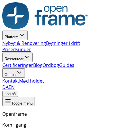
Platform
Nybyg & Renovering
Bygninger i drift
Priser
Kunder
Ressourcer
Certificeringer
Blog
Ordbog
Guides
Om os
Kontakt
Mød holdet
DA
EN
Log på
Toggle menu
Openframe
Kom i gang