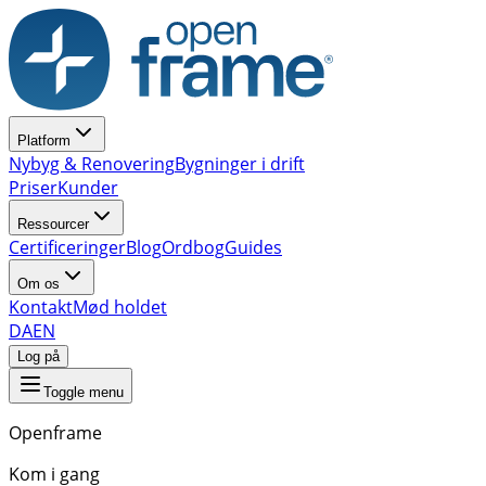
Platform
Nybyg & Renovering
Bygninger i drift
Priser
Kunder
Ressourcer
Certificeringer
Blog
Ordbog
Guides
Om os
Kontakt
Mød holdet
DA
EN
Log på
Toggle menu
Openframe
Kom i gang