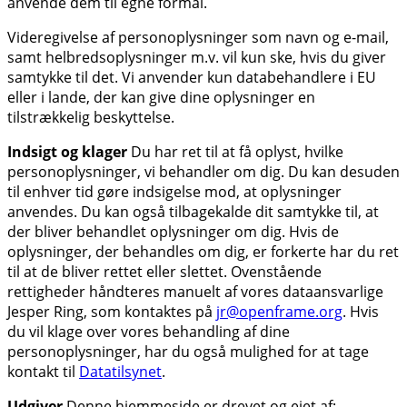
anvende dem til egne formål.
Videregivelse af personoplysninger som navn og e-mail,
samt helbredsoplysninger m.v. vil kun ske, hvis du giver
samtykke til det. Vi anvender kun databehandlere i EU
eller i lande, der kan give dine oplysninger en
tilstrækkelig beskyttelse.
Indsigt og klager
Du har ret til at få oplyst, hvilke
personoplysninger, vi behandler om dig. Du kan desuden
til enhver tid gøre indsigelse mod, at oplysninger
anvendes. Du kan også tilbagekalde dit samtykke til, at
der bliver behandlet oplysninger om dig. Hvis de
oplysninger, der behandles om dig, er forkerte har du ret
til at de bliver rettet eller slettet. Ovenstående
rettigheder håndteres manuelt af vores dataansvarlige
Jesper Ring, som kontaktes på
jr@openframe.org
. Hvis
du vil klage over vores behandling af dine
personoplysninger, har du også mulighed for at tage
kontakt til
Datatilsynet
.
Udgiver
Denne hjemmeside er drevet og ejet af: