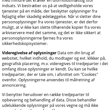
med mindre det kræver en uforholdsmæssig stor
indsats. Vi bestræber os på at vedligeholde vores
tjenester på en måde, der beskytter oplysninger fra
fejlagtig eller skadelig ødelæggelse. Når vi sletter dine
personoplysninger fra vores tjenester, er det derfor
muligt, at vi ikke kan slette tilhørende kopier fra vores
arkivservere med det samme, og det er ikke sikkert at
personoplysningerne fjernes fra vores
sikkerhedskopisystemer.
Videregivelse af oplysninger
Data om din brug af
websitet, hvilket indhold, du modtager og evt. klikker på,
geografisk placering, m.v. videregives til tredjeparter i det
omfang disse oplysninger er kendt. Du kan se hvilke
tredjeparter, der er tale om, i afsnittet om "Cookies"
ovenfor. Oplysningerne anvendes til målretning af
annoncering.
Vi benytter herudover en række tredjeparter til
opbevaring og behandling af data. Disse behandler
udelukkende oplysninger på vores vegne og må ikke