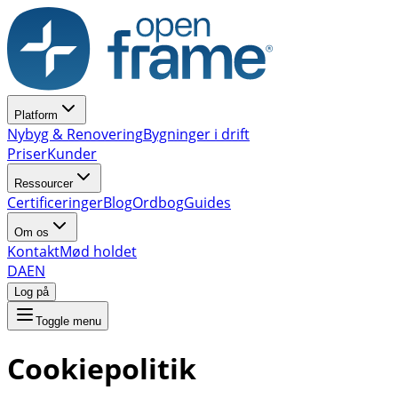
Platform
Nybyg & Renovering
Bygninger i drift
Priser
Kunder
Ressourcer
Certificeringer
Blog
Ordbog
Guides
Om os
Kontakt
Mød holdet
DA
EN
Log på
Toggle menu
Cookiepolitik