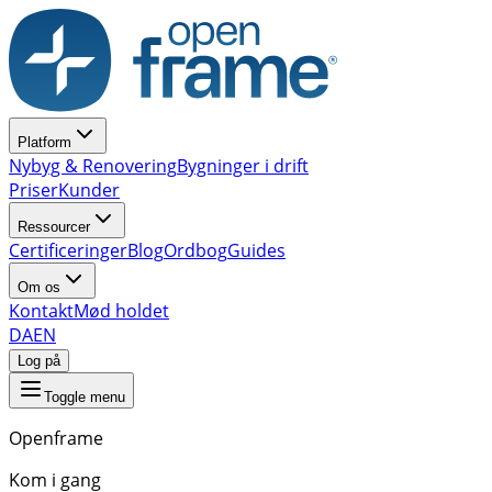
Platform
Nybyg & Renovering
Bygninger i drift
Priser
Kunder
Ressourcer
Certificeringer
Blog
Ordbog
Guides
Om os
Kontakt
Mød holdet
DA
EN
Log på
Toggle menu
Openframe
Kom i gang