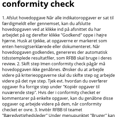
conformity check
1. Afslut hovedopgave Når alle indikatoropgaver er sat til
færdigmeldt eller gennemset, kan du afslutte
hovedopgaven ved at klikke ind på afsnittet du har
arbejdet på og derefter klikke "Godkend" oppe i højre
hjørne. Husk at tjekke, at opgaverne er markeret som
enten hensigtserklærede eller dokumenteret. Når
hovedopgaven godkendes, genereres der automatisk
tidsstemplede resultatfiler, som RFBB skal bruge i deres
review. 2. Skift step Imen conformity check pågår må
hovedopgaven ikke genåbnes. Ønsker du at arbejde
videre på kriterieopgaverne skal du skifte step og arbejde
videre på det nye step. Tjek evt. hvordan du overfører
opgaver fra forrige step under "Kopiér opgaver til
nuværende step". Hvis der i conformity checket er
kommentarer på enkelte opgaver, kan du genåbne disse
opgaver og arbejde videre på dem, når conformity
checket er ovre. 3. Invitér RFBB til teamet
"Bæredygtighedsleder" Under menupunktet "Bruger" kan