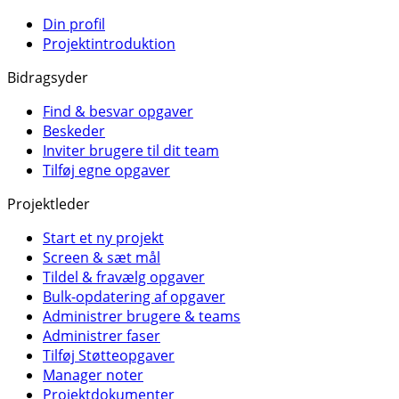
Din profil
Projektintroduktion
Bidragsyder
Find & besvar opgaver
Beskeder
Inviter brugere til dit team
Tilføj egne opgaver
Projektleder
Start et ny projekt
Screen & sæt mål
Tildel & fravælg opgaver
Bulk-opdatering af opgaver
Administrer brugere & teams
Administrer faser
Tilføj Støtteopgaver
Manager noter
Projektdokumenter