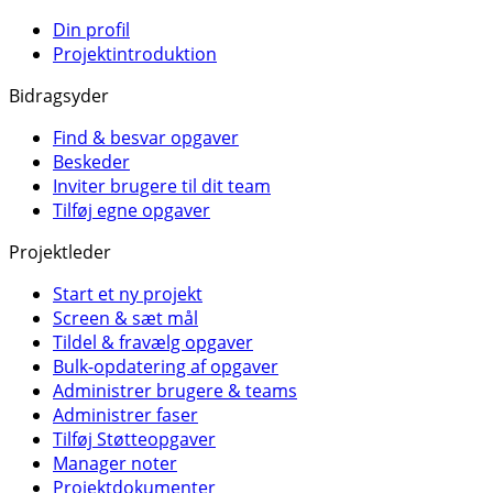
Din profil
Projektintroduktion
Bidragsyder
Find & besvar opgaver
Beskeder
Inviter brugere til dit team
Tilføj egne opgaver
Projektleder
Start et ny projekt
Screen & sæt mål
Tildel & fravælg opgaver
Bulk-opdatering af opgaver
Administrer brugere & teams
Administrer faser
Tilføj Støtteopgaver
Manager noter
Projektdokumenter