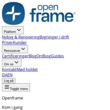
Platform
Nybyg & Renovering
Bygninger i drift
Priser
Kunder
Ressourcer
Certificeringer
Blog
Ordbog
Guides
Om os
Kontakt
Mød holdet
DA
EN
Log på
Toggle menu
Openframe
Kom i gang