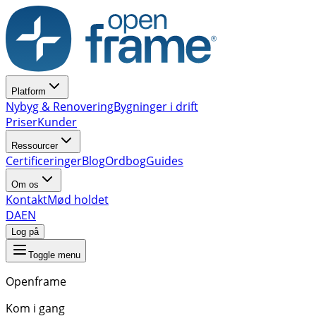
Platform
Nybyg & Renovering
Bygninger i drift
Priser
Kunder
Ressourcer
Certificeringer
Blog
Ordbog
Guides
Om os
Kontakt
Mød holdet
DA
EN
Log på
Toggle menu
Openframe
Kom i gang