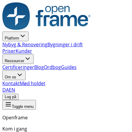
Platform
Nybyg & Renovering
Bygninger i drift
Priser
Kunder
Ressourcer
Certificeringer
Blog
Ordbog
Guides
Om os
Kontakt
Mød holdet
DA
EN
Log på
Toggle menu
Openframe
Kom i gang