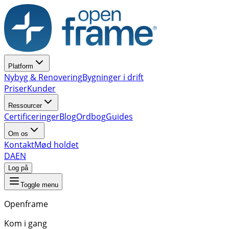
Platform
Nybyg & Renovering
Bygninger i drift
Priser
Kunder
Ressourcer
Certificeringer
Blog
Ordbog
Guides
Om os
Kontakt
Mød holdet
DA
EN
Log på
Toggle menu
Openframe
Kom i gang