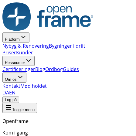
Platform
Nybyg & Renovering
Bygninger i drift
Priser
Kunder
Ressourcer
Certificeringer
Blog
Ordbog
Guides
Om os
Kontakt
Mød holdet
DA
EN
Log på
Toggle menu
Openframe
Kom i gang