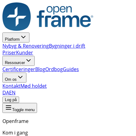
Platform
Nybyg & Renovering
Bygninger i drift
Priser
Kunder
Ressourcer
Certificeringer
Blog
Ordbog
Guides
Om os
Kontakt
Mød holdet
DA
EN
Log på
Toggle menu
Openframe
Kom i gang