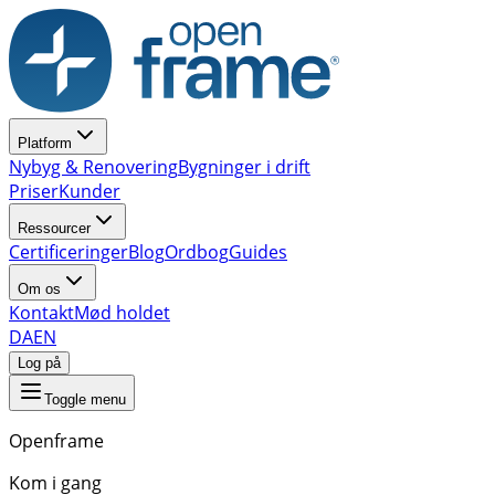
Platform
Nybyg & Renovering
Bygninger i drift
Priser
Kunder
Ressourcer
Certificeringer
Blog
Ordbog
Guides
Om os
Kontakt
Mød holdet
DA
EN
Log på
Toggle menu
Openframe
Kom i gang