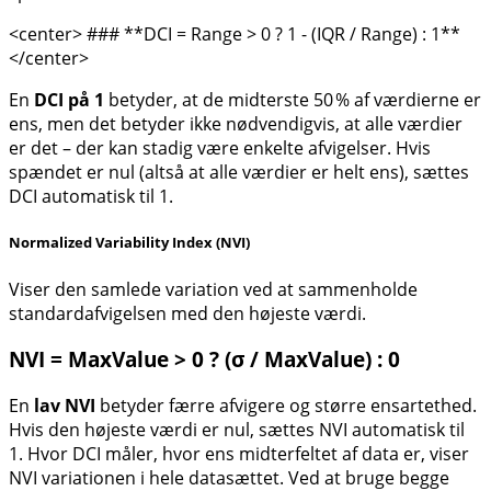
<center> ### **DCI = Range > 0 ? 1 - (IQR / Range) : 1**
</center>
En
DCI på 1
betyder, at de midterste 50 % af værdierne er
ens, men det betyder ikke nødvendigvis, at alle værdier
er det – der kan stadig være enkelte afvigelser. Hvis
spændet er nul (altså at alle værdier er helt ens), sættes
DCI automatisk til 1.
Normalized Variability Index (NVI)
Viser den samlede variation ved at sammenholde
standardafvigelsen med den højeste værdi.
NVI = MaxValue > 0 ? (σ / MaxValue) : 0
En
lav NVI
betyder færre afvigere og større ensartethed.
Hvis den højeste værdi er nul, sættes NVI automatisk til
1. Hvor DCI måler, hvor ens midterfeltet af data er, viser
NVI variationen i hele datasættet. Ved at bruge begge