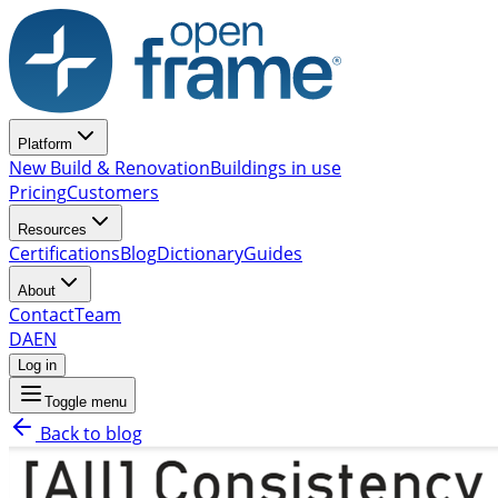
Platform
New Build & Renovation
Buildings in use
Pricing
Customers
Resources
Certifications
Blog
Dictionary
Guides
About
Contact
Team
DA
EN
Log in
Toggle menu
Back to blog