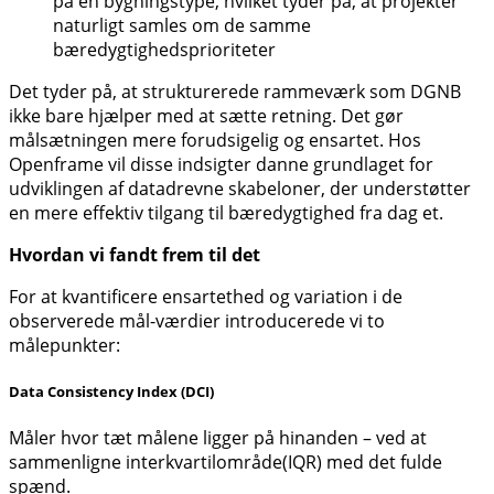
på én bygningstype, hvilket tyder på, at projekter
naturligt samles om de samme
bæredygtighedsprioriteter
Det tyder på, at strukturerede rammeværk som DGNB
ikke bare hjælper med at sætte retning. Det gør
målsætningen mere forudsigelig og ensartet. Hos
Openframe vil disse indsigter danne grundlaget for
udviklingen af datadrevne skabeloner, der understøtter
en mere effektiv tilgang til bæredygtighed fra dag et.
Hvordan vi fandt frem til det
For at kvantificere ensartethed og variation i de
observerede mål-værdier introducerede vi to
målepunkter:
Data Consistency Index (DCI)
Måler hvor tæt målene ligger på hinanden – ved at
sammenligne interkvartilområde(IQR) med det fulde
spænd.