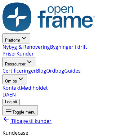
Platform
Nybyg & Renovering
Bygninger i drift
Priser
Kunder
Ressourcer
Certificeringer
Blog
Ordbog
Guides
Om os
Kontakt
Mød holdet
DA
EN
Log på
Toggle menu
Tilbage til kunder
Kundecase