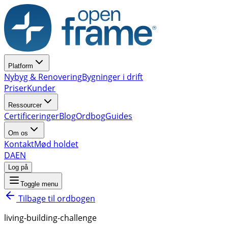
Platform
Nybyg & Renovering
Bygninger i drift
Priser
Kunder
Ressourcer
Certificeringer
Blog
Ordbog
Guides
Om os
Kontakt
Mød holdet
DA
EN
Log på
Toggle menu
Tilbage til ordbogen
living-building-challenge