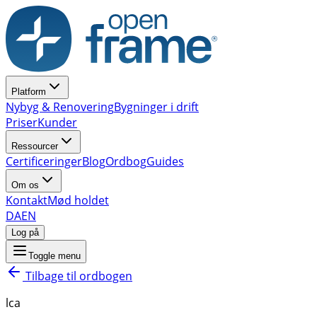
Platform
Nybyg & Renovering
Bygninger i drift
Priser
Kunder
Ressourcer
Certificeringer
Blog
Ordbog
Guides
Om os
Kontakt
Mød holdet
DA
EN
Log på
Toggle menu
Tilbage til ordbogen
lca