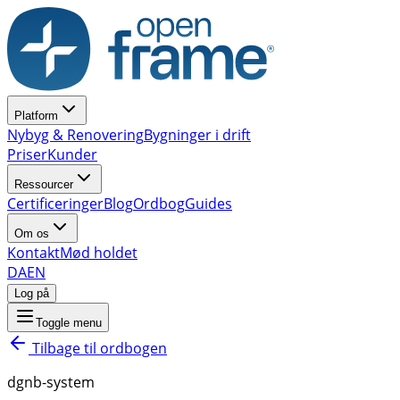
Platform
Nybyg & Renovering
Bygninger i drift
Priser
Kunder
Ressourcer
Certificeringer
Blog
Ordbog
Guides
Om os
Kontakt
Mød holdet
DA
EN
Log på
Toggle menu
Tilbage til ordbogen
dgnb-system