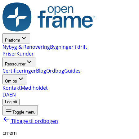
Platform
Nybyg & Renovering
Bygninger i drift
Priser
Kunder
Ressourcer
Certificeringer
Blog
Ordbog
Guides
Om os
Kontakt
Mød holdet
DA
EN
Log på
Toggle menu
Tilbage til ordbogen
crrem