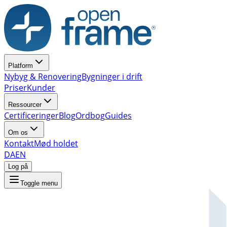
Platform
Nybyg & Renovering
Bygninger i drift
Priser
Kunder
Ressourcer
Certificeringer
Blog
Ordbog
Guides
Om os
Kontakt
Mød holdet
DA
EN
Log på
Toggle menu