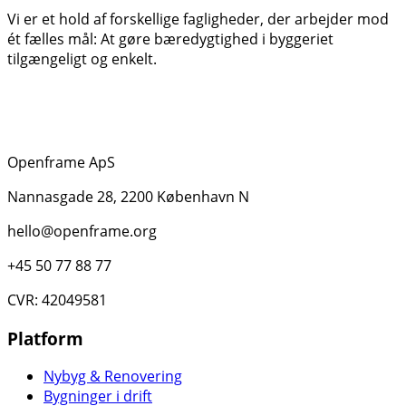
Vi er et hold af forskellige fagligheder, der arbejder mod
ét fælles mål: At gøre bæredygtighed i byggeriet
tilgængeligt og enkelt.
Openframe ApS
Nannasgade 28, 2200 København N
hello@openframe.org
+45 50 77 88 77
CVR: 42049581
Platform
Nybyg & Renovering
Bygninger i drift