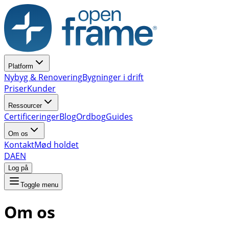
Platform
Nybyg & Renovering
Bygninger i drift
Priser
Kunder
Ressourcer
Certificeringer
Blog
Ordbog
Guides
Om os
Kontakt
Mød holdet
DA
EN
Log på
Toggle menu
Om os